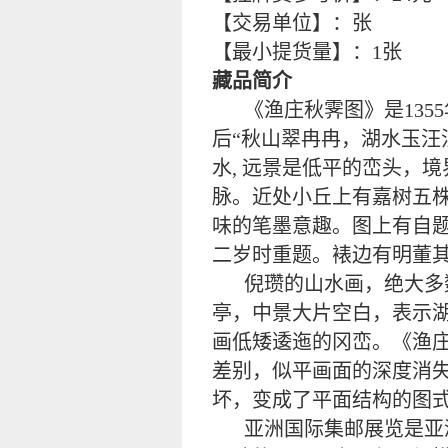
【交易单位】：张
【最小提货量】：1张
藏品简介
《渔庄秋霁图》是13
后“秋山翠冉冉，湖水玉汪汪
水, 远景是低平的峦头，
脉。近处小丘上有嘉树五
味的笔墨意趣。图上有自
二岁时重题。裱边有明董
倪瓒的山水画，绝大多
亭，中景大片空白，表示湖
画低矮逶迤的冈峦。《渔
差别，似平画面的深度消
坏，变成了平面结构的图
亚洲国际集邮展览是亚