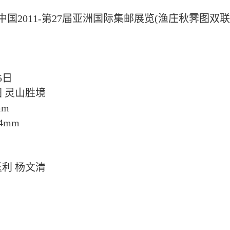
M 中国2011-第27届亚洲国际集邮展览(渔庄秋霁图双
5日
 灵山胜境
mm
4mm
玉利 杨文清