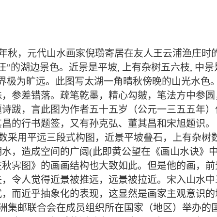
55年秋，元代山水画家倪瓒寄居在友人王云浦渔庄时
”的湖边景色。近景是平坡, 上有杂树五六枝, 中景
境界极为旷远。此图写太湖一角晴秋傍晚的山光水色
株，参差错落。疏笔亁墨，精心勾皴，笔法方中参圆
题诗跋，言此图为作者五十五岁（公元一三五五年）
其昌的行书题签，又有孙克弘、董其昌和宋旭题识。
数采用平远三段式构图，近景平坡叠石，上有杂树
水，造成空间的广阔(此即黄公望在《画山水诀》中总
庄秋霁图》的画画结构也大致如此。但是他的画，前
失，令人觉得近景被推远，远景被拉近。宋入山水中
式，而近乎抽象化的表现，这显然是画家主观意识的
洲集邮联合会在成员组织所在国家（地区）举办的