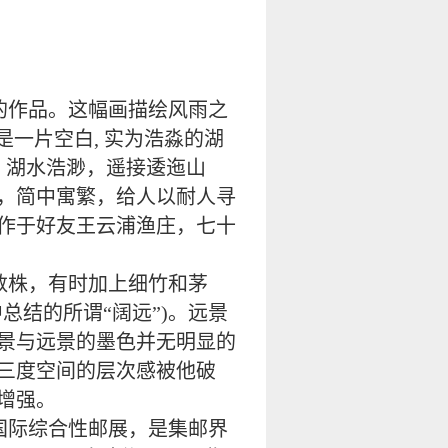
的作品。这幅画描绘风雨之
是一片空白, 实为浩淼的湖
。湖水浩渺，遥接逶迤山
，简中寓繁，给人以耐人寻
作于好友王云浦渔庄，七十
数株，有时加上细竹和茅
结的所谓“阔远”)。远景
景与远景的墨色并无明显的
三度空间的层次感被他破
增强。
国际综合性邮展，是集邮界