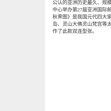
公认的亚洲历史最久、规模最
中心举办第27届亚洲国际
秋霁图》是我国元代四大
岛、灵山大佛灵山梵宫等太
作了此款双连型张。