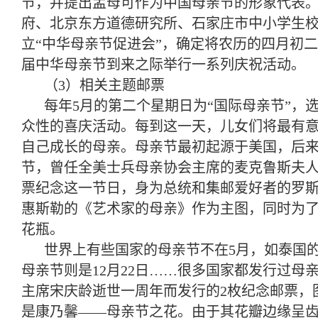
节，并提出孟母可作为中国母亲节的形象代表。2
府、北京东方道德研究所、石家庄市中小学生校
立“中华母亲节促进会”，确定将农历的四月初
届中华母亲节到来之际举行一系列庆祝活动。
（3）相关主题邮票
每年5月的第二个星期日为“国际母亲节”，
众性的喜庆活动。每到这一天，儿女们将最有
自己成长的母亲。母亲节最初起源于美国，后来发
节，曾任全美士兵母亲协会主席的麦克鲁斯夫
票纪念这一节日，身为总统和集邮爱好者的罗
惠斯勒的《艺术家的母亲》作为主图，同时为
花瓶。
世界上有些国家的母亲节不在5月，如泰国的
母亲节则是12月22日……很多国家都发行过母
主席宋庆龄逝世一周年而发行的2枚纪念邮票，
是康乃馨——母亲节之花。由于其花瓣边缘呈