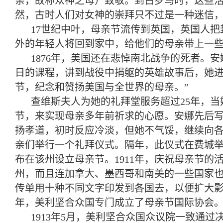
亲，故称众神之母）致敬。到古罗马时，这些
然，古时人们对女神的崇拜只不过是一种迷信
17世纪中叶，母亲节流传到英国，英国人
外的年轻人将回到家中，给他们的母亲带上一
1876年，美国还在悲悼南北战争的死者。安娜-
日的课程，讲到战役中捐躯的英雄故事后，她进
节，纪念和赞扬美国与全世界的母亲。”
查维斯夫人为她的礼拜堂服务超过25年，当
节，来实现母亲多年前祈求的心愿。安娜先后
扬孝道，初时反应冷淡，但她不气馁，继续向各界
亲们举行一个礼拜仪式。隔年，此仪式在费城举
布在该州设立母亲节。1911年，庆祝母亲节
州，而且连加拿大、墨西哥和南美的一些国家
传单用十种不同文字印发到各国去，以便扩大影
年，美利坚合众国专门成立了母亲节国际协会
1913年5月，美利坚合众国众议院一致通