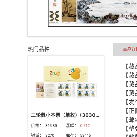
热门品种
商品详
三轮鼠小本票（单枚）(303024)
价格：
涨幅：
316.89
0.71%
销量：
库存：
3270
59415