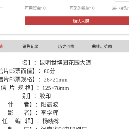
可用资金:
0
可采购数量:
0
最小变动
确认采购
情
销售记录
历史价格
曲线走势图