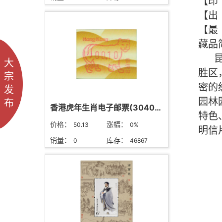
大
宗
发
布
香港虎年生肖电子邮票(304020)
价格：
涨幅：
50.13
0%
销量：
库存：
0
46867