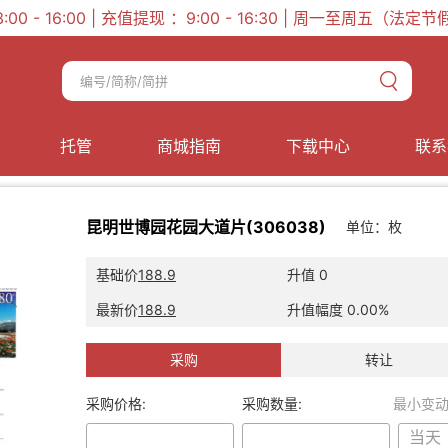
 13:00 - 16:00 | 充值提现 ：9:00 - 16:30 | 周一至周五（法
托管
商城指南
下载中心
联系
昆明世博园花园大道片(306038)
单位：
枚
基础价
188.9
升值
0
最新价
188.9
升值幅度
0.00%
采购
转让
采购价格:
采购数量:
最小变动