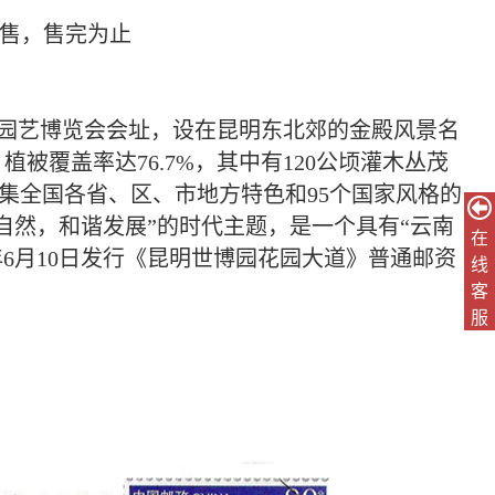
在
线
客
服