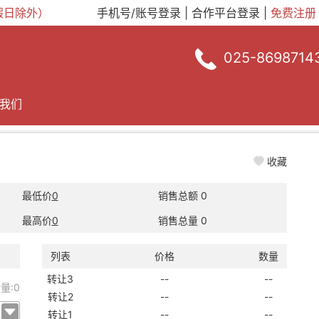
定节假日除外）
手机号/账号登录
|
合作平台登录
|
免费注册
025-8698714
我们
收藏
最低价
0
销售总额
0
最高价
0
销售总量
0
列表
价格
数量
转让3
--
--
量:
0
转让2
--
--
转让1
--
--