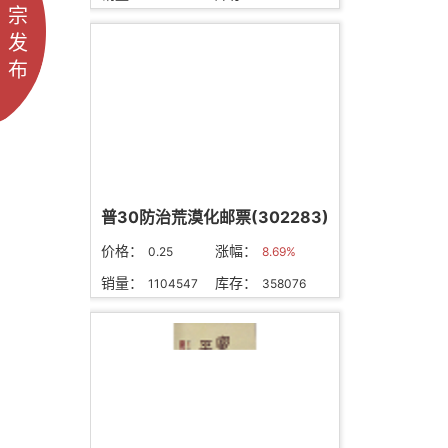
宗
发
布
普30防治荒漠化邮票(302283)
价格：
涨幅：
0.25
8.69%
销量：
库存：
1104547
358076