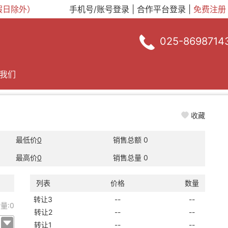
定节假日除外）
手机号/账号登录
|
合作平台登录
|
免费注册
025-8698714
我们
收藏
最低价
0
销售总额
0
最高价
0
销售总量
0
列表
价格
数量
转让3
--
--
量:
0
转让2
--
--
转让1
--
--