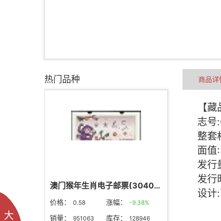
热门品种
商品详
澳门猴年生肖电子邮票(304004)
价格：
涨幅：
0.58
-9.38%
大
销量：
库存：
951063
128946