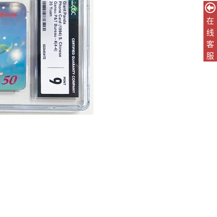
在
线
客
服