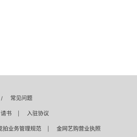
常见问题
/
申请书
入驻协议
|
竞拍业务管理规范
金网艺购营业执照
|