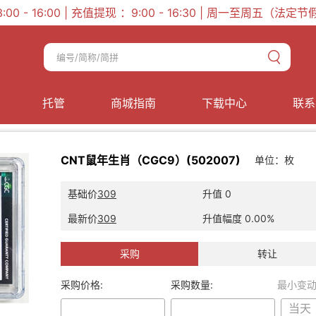
 13:00 - 16:00 | 充值提现 ：9:00 - 16:30 | 周一至周五（法
托管
商城指南
下载中心
联系
CNT鼠年生肖（CGC9）(502007)
单位：
枚
基础价
309
升值
0
最新价
309
升值幅度
0.00%
采购
转让
采购价格:
采购数量:
最小变动