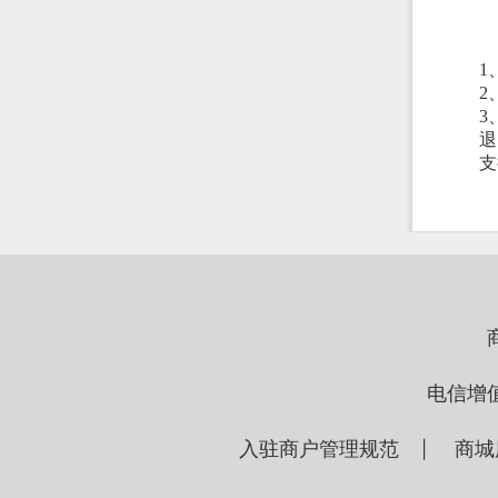
1
2
3
退
支
电信增
入驻商户管理规范
商城
|