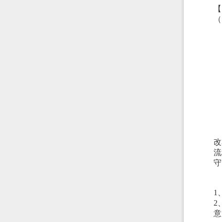
【
（
改
流
守
1
2
意