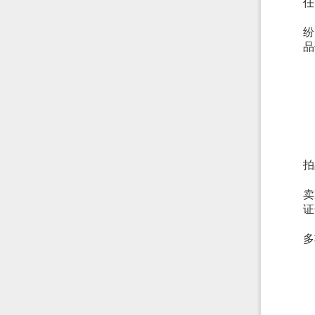
任
纷
品
拍
卖
证
多