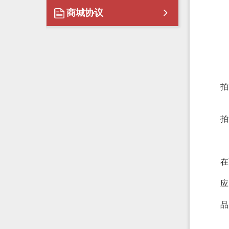
商城协议
拍
拍
在
应
品