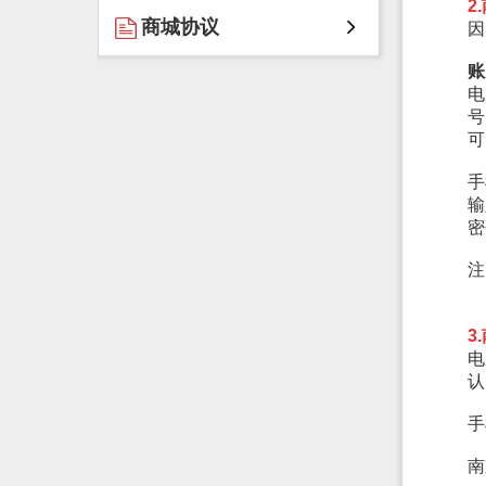
2
商城协议
因
账
电
号
可
手
输
密
注
3
电
认
手
南